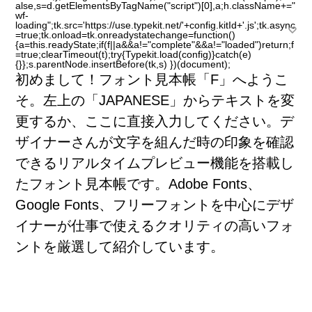
alse,s=d.getElementsByTagName("script")[0],a;h.className+="
wf-
loading";tk.src='https://use.typekit.net/'+config.kitId+'.js';tk.async
=true;tk.onload=tk.onreadystatechange=function()
{a=this.readyState;if(f||a&&a!="complete"&&a!="loaded")return;f
=true;clearTimeout(t);try{Typekit.load(config)}catch(e)
{}};s.parentNode.insertBefore(tk,s) })(document);
初
めまして！フォント
見
本
帳
「F」へようこ
そ。
左
上
の「JAPANESE」からテキストを
変
更
するか、ここに
直
接
入
力
してください。デ
ザイナーさんが
文
字
を
組
んだ
時
の
印
象
を
確
認
できるリアルタイムプレビュー
機
能
を
搭
載
し
たフォント
見
本
帳
です。Adobe Fonts、
Google Fonts、フリーフォントを
中
心
にデザ
イナーが
仕
事
で
使
えるクオリティの
高
いフォ
ントを
厳
選
して
紹
介
しています。