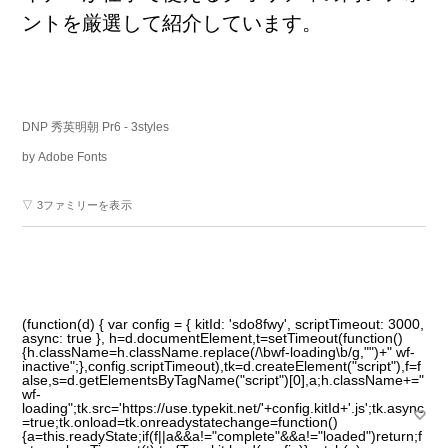
ントを
厳
選
して
紹
介
しています。
文字数カウンター
DNP 秀英明朝 Pr6
- 3styles
by
Adobe Fonts
▽ 3ファミリーを表示
利用規約
プライバシーポリシー
お問合わせ
(function(d) { var config = { kitId: 'sdo8fwy', scriptTimeout: 3000,
async: true }, h=d.documentElement,t=setTimeout(function()
{h.className=h.className.replace(/\bwf-loading\b/g,"")+" wf-
inactive";},config.scriptTimeout),tk=d.createElement("script"),f=f
alse,s=d.getElementsByTagName("script")[0],a;h.className+="
wf-
loading";tk.src='https://use.typekit.net/'+config.kitId+'.js';tk.async
=true;tk.onload=tk.onreadystatechange=function()
{a=this.readyState;if(f||a&&a!="complete"&&a!="loaded")return;f