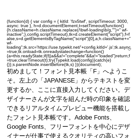
(function(d) { var config = { kitId: 'fzx5twf', scriptTimeout: 3000,
async: true }, h=d.documentElement,t=setTimeout(function()
{h.className=h.className.replace(/\bwf-loading\b/g,"")+" wf-
inactive";},config.scriptTimeout),tk=d.createElement("script"),f=f
alse,s=d.getElementsByTagName("script")[0],a;h.className+="
wf-
loading";tk.src='https://use.typekit.net/'+config.kitId+'.js';tk.async
=true;tk.onload=tk.onreadystatechange=function()
トップ
{a=this.readyState;if(f||a&&a!="complete"&&a!="loaded")return;f
=true;clearTimeout(t);try{Typekit.load(config)}catch(e)
{}};s.parentNode.insertBefore(tk,s) })(document);
お知らせ
初
めまして！フォント
見
本
帳
「F」へようこ
そ。
左
上
の「JAPANESE」からテキストを
変
フォント見本帳「エフ」について
更
するか、ここに
直
接
入
力
してください。デ
ザイナーさんが
文
字
を
組
んだ
時
の
印
象
を
確
認
フォントQ&A
できるリアルタイムプレビュー
機
能
を
搭
載
し
たフォント
見
本
帳
です。Adobe Fonts、
特集
Google Fonts、フリーフォントを
中
心
にデザ
タグでフォントを探す
イナーが
仕
事
で
使
えるクオリティの
高
いフォ