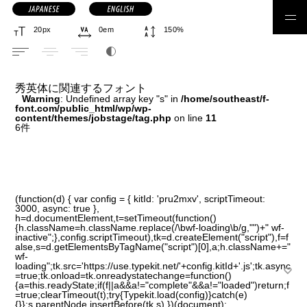
日本語フォント
秀英体に関連するフォント
Warning
: Undefined array key "s" in
/home/southeast/f-
font.com/public_html/wp/wp-
content/themes/jobstage/tag.php
on line
11
6件
ゴシック体
丸ゴシック体
明朝体
丸明朝体
(function(d) { var config = { kitId: 'pru2mxv', scriptTimeout:
3000, async: true },
h=d.documentElement,t=setTimeout(function()
{h.className=h.className.replace(/\bwf-loading\b/g,"")+" wf-
inactive";},config.scriptTimeout),tk=d.createElement("script"),f=f
筆書体
手書き
見出し
コーディング
alse,s=d.getElementsByTagName("script")[0],a;h.className+="
デザイン系
合成フォント
wf-
loading";tk.src='https://use.typekit.net/'+config.kitId+'.js';tk.async
=true;tk.onload=tk.onreadystatechange=function()
{a=this.readyState;if(f||a&&a!="complete"&&a!="loaded")return;f
=true;clearTimeout(t);try{Typekit.load(config)}catch(e)
{}};s.parentNode.insertBefore(tk,s) })(document);