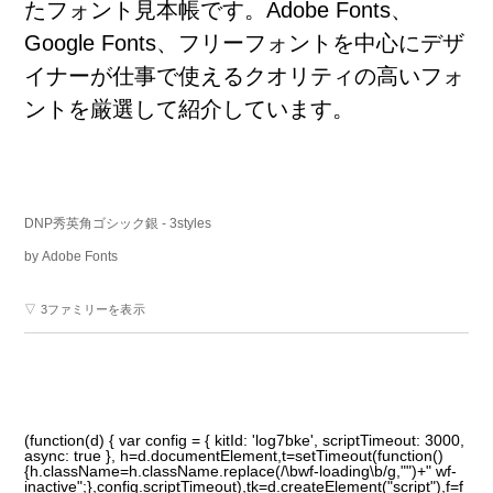
たフォント
見
本
帳
です。Adobe Fonts、
Google Fonts、フリーフォントを
中
心
にデザ
イナーが
仕
事
で
使
えるクオリティの
高
いフォ
ントを
厳
選
して
紹
介
しています。
DNP秀英角ゴシック銀
- 3styles
by
Adobe Fonts
▽ 3ファミリーを表示
(function(d) { var config = { kitId: 'log7bke', scriptTimeout: 3000,
async: true }, h=d.documentElement,t=setTimeout(function()
{h.className=h.className.replace(/\bwf-loading\b/g,"")+" wf-
inactive";},config.scriptTimeout),tk=d.createElement("script"),f=f