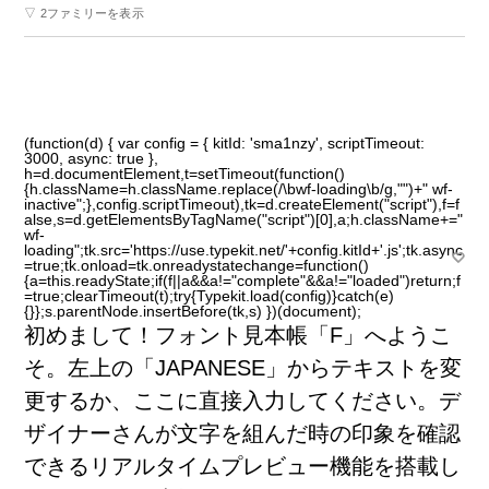
▽ 2ファミリーを表示
(function(d) { var config = { kitId: 'sma1nzy', scriptTimeout:
3000, async: true },
h=d.documentElement,t=setTimeout(function()
{h.className=h.className.replace(/\bwf-loading\b/g,"")+" wf-
inactive";},config.scriptTimeout),tk=d.createElement("script"),f=f
alse,s=d.getElementsByTagName("script")[0],a;h.className+="
wf-
loading";tk.src='https://use.typekit.net/'+config.kitId+'.js';tk.async
=true;tk.onload=tk.onreadystatechange=function()
{a=this.readyState;if(f||a&&a!="complete"&&a!="loaded")return;f
=true;clearTimeout(t);try{Typekit.load(config)}catch(e)
{}};s.parentNode.insertBefore(tk,s) })(document);
初
めまして！フォント
見
本
帳
「F」へようこ
そ。
左
上
の「JAPANESE」からテキストを
変
更
するか、ここに
直
接
入
力
してください。デ
ザイナーさんが
文
字
を
組
んだ
時
の
印
象
を
確
認
できるリアルタイムプレビュー
機
能
を
搭
載
し