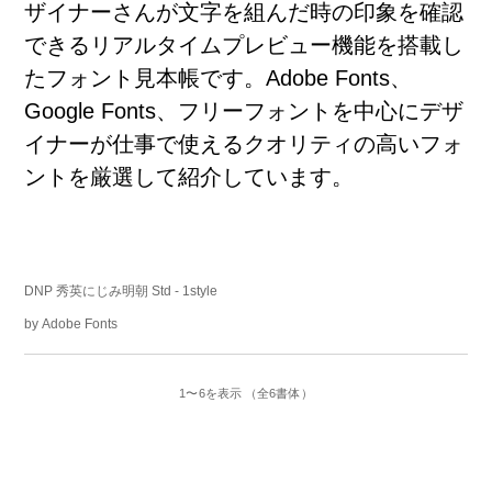
ザイナーさんが
文
字
を
組
んだ
時
の
印
象
を
確
認
できるリアルタイムプレビュー
機
能
を
搭
載
し
たフォント
見
本
帳
です。Adobe Fonts、
Google Fonts、フリーフォントを
中
心
にデザ
イナーが
仕
事
で
使
えるクオリティの
高
いフォ
ントを
厳
選
して
紹
介
しています。
DNP 秀英にじみ明朝 Std
- 1style
by
Adobe Fonts
1〜6を表示 （全6書体）