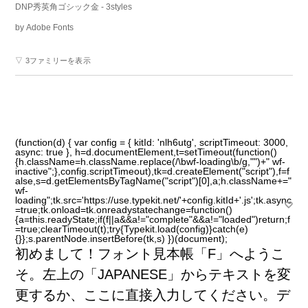
DNP秀英角ゴシック金
- 3styles
by
Adobe Fonts
▽ 3ファミリーを表示
(function(d) { var config = { kitId: 'nlh6utg', scriptTimeout: 3000,
async: true }, h=d.documentElement,t=setTimeout(function()
{h.className=h.className.replace(/\bwf-loading\b/g,"")+" wf-
inactive";},config.scriptTimeout),tk=d.createElement("script"),f=f
alse,s=d.getElementsByTagName("script")[0],a;h.className+="
wf-
loading";tk.src='https://use.typekit.net/'+config.kitId+'.js';tk.async
=true;tk.onload=tk.onreadystatechange=function()
{a=this.readyState;if(f||a&&a!="complete"&&a!="loaded")return;f
=true;clearTimeout(t);try{Typekit.load(config)}catch(e)
{}};s.parentNode.insertBefore(tk,s) })(document);
初
めまして！フォント
見
本
帳
「F」へようこ
そ。
左
上
の「JAPANESE」からテキストを
変
更
するか、ここに
直
接
入
力
してください。デ