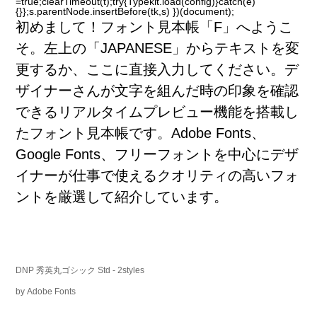
=true;clearTimeout(t);try{Typekit.load(config)}catch(e)
{}};s.parentNode.insertBefore(tk,s) })(document);
初
めまして！フォント
見
本
帳
「F」へようこ
そ。
左
上
の「JAPANESE」からテキストを
変
更
するか、ここに
直
接
入
力
してください。デ
ザイナーさんが
文
字
を
組
んだ
時
の
印
象
を
確
認
できるリアルタイムプレビュー
機
能
を
搭
載
し
たフォント
見
本
帳
です。Adobe Fonts、
Google Fonts、フリーフォントを
中
心
にデザ
イナーが
仕
事
で
使
えるクオリティの
高
いフォ
ントを
厳
選
して
紹
介
しています。
DNP 秀英丸ゴシック Std
- 2styles
by
Adobe Fonts