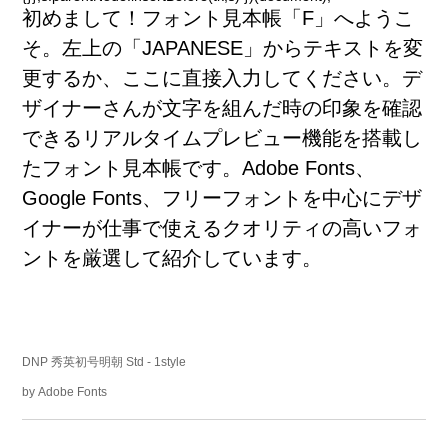
初
めまして！フォント
見
本
帳
「F」へようこ
かなフォント
そ。
左
上
の「JAPANESE」からテキストを
変
更
するか、ここに
直
接
入
力
してください。デ
ザイナーさんが
文
字
を
組
んだ
時
の
印
象
を
確
認
欧文・英語フォント
できるリアルタイムプレビュー
機
能
を
搭
載
し
たフォント
見
本
帳
です。Adobe Fonts、
Google Fonts、フリーフォントを
中
心
にデザ
イナーが
仕
事
で
使
えるクオリティの
高
いフォ
ゴシック体
丸ゴシック体
明朝体
スラブセリフ
ントを
厳
選
して
紹
介
しています。
筆記体
手書き
見出し
DNP 秀英初号明朝 Std
- 1style
デザイン系
by
Adobe Fonts
フォントを探す