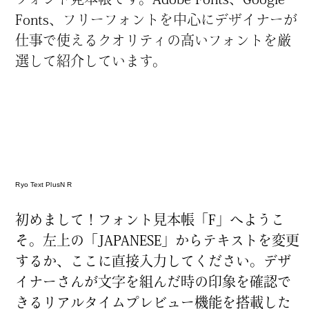
Fonts、フリーフォントを
中
心
にデザイナーが
仕
事
で
使
えるクオリティの
高
いフォントを
厳
選
して
紹
介
しています。
トップ
お知らせ
Ryo Text PlusN R
フォント見本帳「エフ」について
初
めまして！フォント
見
本
帳
「F」へようこ
フォントQ&A
そ。
左
上
の「JAPANESE」からテキストを
変
更
するか、ここに
直
接
入
力
してください。デザ
特集
イナーさんが
文
字
を
組
んだ
時
の
印
象
を
確
認
で
タグでフォントを探す
きるリアルタイムプレビュー
機
能
を
搭
載
した