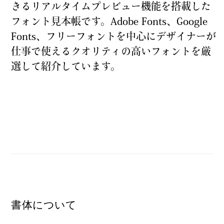
きるリアルタイムプレビュー
機
能
を
搭
載
した
フォント
見
本
帳
です。Adobe Fonts、Google
Fonts、フリーフォントを
中
心
にデザイナーが
仕
事
で
使
えるクオリティの
高
いフォントを
厳
選
して
紹
介
しています。
書体について