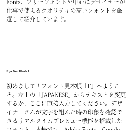
Fonts、フリーフォントを
中
心
にデザイナーが
かなフォント
仕
事
で
使
えるクオリティの
高
いフォントを
厳
選
して
紹
介
しています。
欧文・英語フォント
ゴシック体
丸ゴシック体
明朝体
スラブセリフ
Ryo Text PlusN L
初
めまして！フォント
見
本
帳
「F」へようこ
そ。
左
上
の「JAPANESE」からテキストを
変
更
筆記体
手書き
見出し
するか、ここに
直
接
入
力
してください。デザ
デザイン系
イナーさんが
文
字
を
組
んだ
時
の
印
象
を
確
認
で
きるリアルタイムプレビュー
機
能
を
搭
載
した
フォントを探す
フォント
見
本
帳
です。Adobe Fonts、Google