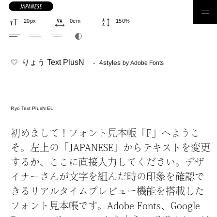
日本語フォント
りょう Text PlusN
- 4styles
by Adobe Fonts
Ryo Text PlusN EL
ゴシック体
丸ゴシック体
明朝体
丸明朝体
初
めまして！フォント
見
本
帳
「F」へようこ
そ。
左
上
の「JAPANESE」からテキストを
変
更
するか、ここに
直
接
入
力
してください。デザ
筆書体
手書き
見出し
コーディング
イナーさんが
文
字
を
組
んだ
時
の
印
象
を
確
認
で
デザイン系
合成フォント
きるリアルタイムプレビュー
機
能
を
搭
載
した
フォント
見
本
帳
です。Adobe Fonts、Google