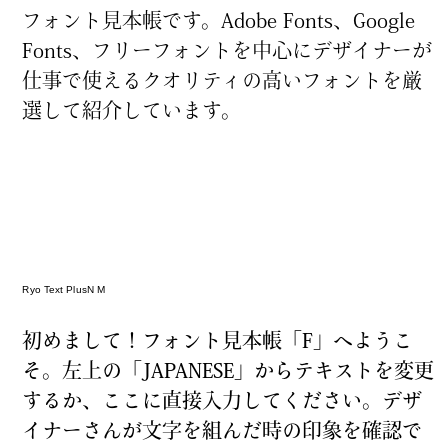
フォント
見
本
帳
です。Adobe Fonts、Google
文字数カウンター
Fonts、フリーフォントを
中
心
にデザイナーが
仕
事
で
使
えるクオリティの
高
いフォントを
厳
選
して
紹
介
しています。
利用規約
プライバシーポリシー
お問合わせ
Ryo Text PlusN M
初
めまして！フォント
見
本
帳
「F」へようこ
そ。
左
上
の「JAPANESE」からテキストを
変
更
するか、ここに
直
接
入
力
してください。デザ
イナーさんが
文
字
を
組
んだ
時
の
印
象
を
確
認
で