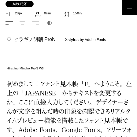
日本語フォント
ヒラギノ明朝 ProN
- 2styles
by Adobe Fonts
Hiragino Mincho ProN W3
ゴシック体
丸ゴシック体
明朝体
丸明朝体
初
めまして！フォント
見
本
帳
「F」へようこそ。
左
上
の「JAPANESE」からテキストを
変
更
する
か、ここに
直
接
入
力
してください。デザイナーさ
筆書体
手書き
見出し
コーディング
んが
文
字
を
組
んだ
時
の
印
象
を
確
認
できるリアルタ
デザイン系
合成フォント
イムプレビュー
機
能
を
搭
載
したフォント
見
本
帳
で
す。Adobe Fonts、Google Fonts、フリーフォ