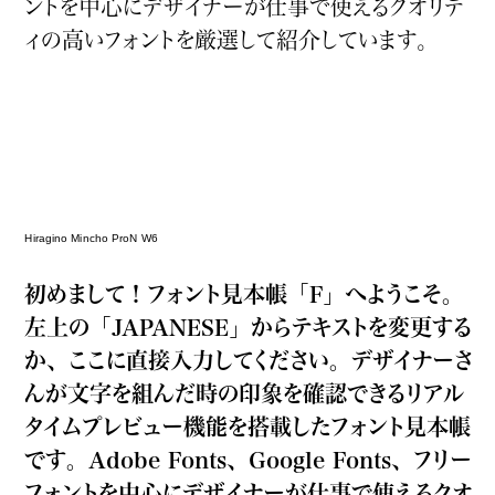
ントを
中
心
にデザイナーが
仕
事
で
使
えるクオリテ
かなフォント
ィの
高
いフォントを
厳
選
して
紹
介
しています。
欧文・英語フォント
Hiragino Mincho ProN W6
ゴシック体
丸ゴシック体
明朝体
スラブセリフ
初
めまして！フォント
見
本
帳
「F」へようこそ。
左
上
の「JAPANESE」からテキストを
変
更
する
か、ここに
直
接
入
力
してください。デザイナーさ
筆記体
手書き
見出し
んが
文
字
を
組
んだ
時
の
印
象
を
確
認
できるリアル
デザイン系
タイムプレビュー
機
能
を
搭
載
したフォント
見
本
帳
です。Adobe Fonts、Google Fonts、フリー
フォントを探す
フォントを
中
心
にデザイナーが
仕
事
で
使
えるクオ