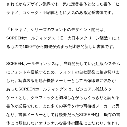
されてからデザイン業界でも一気に定番書体となった書体「ヒ
文字数カウンター
ラギノ」ゴシック・明朝体ともに人気のある定番書体です。
「ヒラギノ」シリーズのフォントのデザイン・開発は、
SCREENホールディングス（旧・大日本スクリーン製造）によ
るもので1990年から開発が始まった比較的新しい書体です。
SCREENホールディングスは、当時開発していた組版システム
にフォントを搭載するため、フォントの自社開発に踏み切りま
利用規約
プライバシーポリシー
お問合わせ
した。写真製版用総合機器メーカーとして画像印刷に強みが
あったSCREENホールディングスは、ビジュアル雑誌をター
ゲットとし、グラフィックと調和しながらもくっきりと読める
書体が必要でした。また多くの字母を持つ写植機メーカーと異
なり、書体メーカーとしては後発だったSCREENは、既存の書
体には類似しないオリジナルな書体の開発にこだわり、制作し