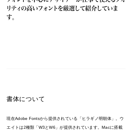
リティの
高
いフォントを
厳
選
して
紹
介
していま
す。
トップ
お知らせ
フォント見本帳「エフ」について
フォントQ&A
書体について
特集
現在Adobe Fontsから提供されている「ヒラギノ明朝体」。ウ
エイトは2種類「W3とW6」が提供されています。Macに搭載
タグでフォントを探す