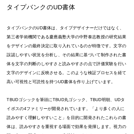
タイプバンクのUD書体
文字数カウンター
タイプバンクのUD書体は、タイプデザイナーだけではなく、
第三者学術機関である慶應義塾大学の中野泰志教授の研究結果
をデザインの最終決定に取り入れているのが特徴です。文字の
誤認しやすい状況を分析し、その結果に基づいて制作された書
体を文字の判断のしやすさと読みやすさの点で評価実験を行い
文字のデザインに反映させる。このような検証プロセスを経て
利用規約
プライバシーポリシー
お問合わせ
高い可視性と可読性を持つUD書体を作り上げています。
TBUDゴシックを筆頭にTBUD丸ゴシック、TBUD明朝、UDタ
イポスの4ファミリーが開発されています。「より多くの人に
読みやすく理解しやすいこと」を目的に開発されたこれらの書
体は、読みやすさを重視する場面で効果を発揮します。視力の