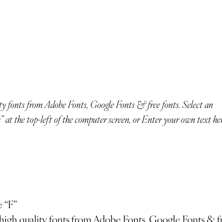
at the top-left of the computer screen, or Enter your own text he
 “F”