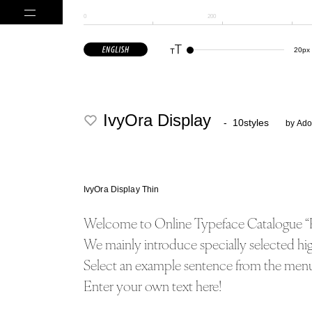
0
200
日本語フォント
IvyOra Display
- 10styles
by A
ゴシック体
丸ゴシック体
明朝体
丸明朝体
筆
IvyOra Display Thin
Welcome to Online Typeface Catalogue “
We mainly introduce specially selected high quality fonts from Adobe Fonts, Google Fonts & free fonts.
手書き
見出し
コーディング
かなフォント
デザイン系
合成フォント
Select an example sentence from the menu o
Enter your own text here!