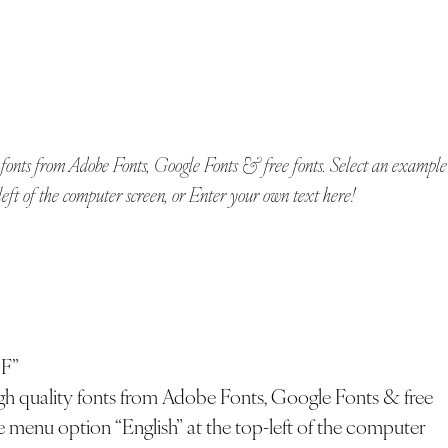
left of the computer screen, or Enter your own text here!
“F”
e menu option “English” at the top-left of the computer