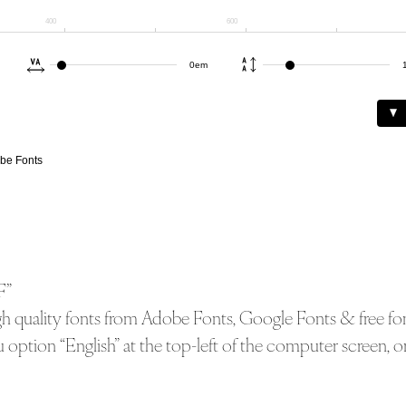
400
600
欧文・英語フォント
dobe Fonts
書体
ゴシック体
丸ゴシック体
明朝体
スラブセ
F”
筆記体
手書き
見出し
デザイン系
ption “English” at the top-left of the computer screen, o