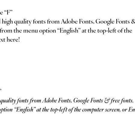
e “F”
from the menu option “English” at the top-left of the
xt here!
”
tion “English” at the top-left of the computer screen, or En