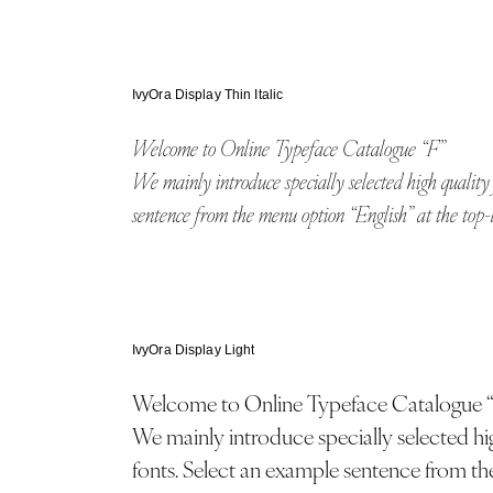
トップ
お知らせ
IvyOra Display Thin Italic
フォント見本帳「エフ」について
Welcome to Online Typeface Catalogue “F”
We mainly introduce specially selected high quality fonts from Adobe Fonts, Google Fonts & free fonts. Select an example
フォントQ&A
sentence from the menu option “English” at the top-
特集
タグでフォントを探す
IvyOra Display Light
文字数カウンター
Welcome to Online Typeface Catalogue 
We mainly introduce specially selected high quality fonts from Adobe Fonts, Google Fonts & free
fonts. Select an example sentence from th