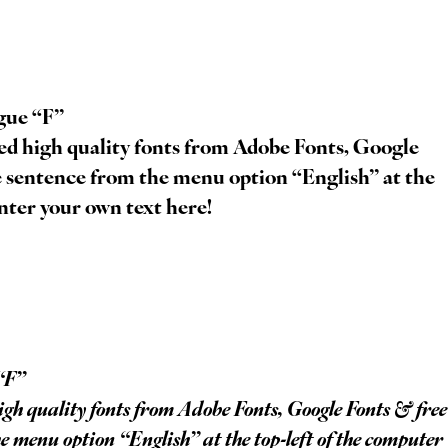
gue “F”
e sentence from the menu option “English” at the
nter your own text here!
“F”
he menu option “English” at the top-left of the computer