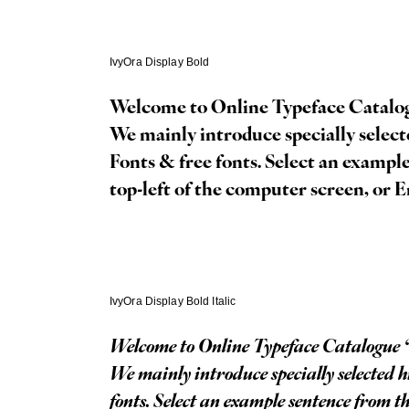
IvyOra Display Bold
Welcome to Online Typeface Catalo
We mainly introduce specially selected high quality fonts from Adobe Fonts, Google
Fonts & free fonts. Select an exampl
top-left of the computer screen, or E
IvyOra Display Bold Italic
Welcome to Online Typeface Catalogue 
We mainly introduce specially selected high quality fonts from Adobe Fonts, Google Fonts & free
fonts. Select an example sentence from t