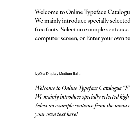
Welcome to Online Typeface Catalogu
We mainly introduce specially selected high quality fonts from Adobe Fonts, Google Fonts &
free fonts. Select an example sentence 
computer screen, or Enter your own te
IvyOra Display Medium Italic
Welcome to Online Typeface Catalogue “F
We mainly introduce specially selected high quality fonts from Adobe Fonts, Google Fonts & free fonts.
Select an example sentence from the menu op
your own text here!