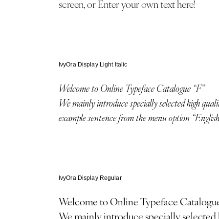
screen, or Enter your own text here!
利用規約
プライバシーポリシー
お問合わせ
IvyOra Display Light Italic
Welcome to Online Typeface Catalogue “F”
We mainly introduce specially selected high quality fonts from Adobe Fonts, Google Fonts & free fonts. Select an
example sentence from the menu option “English” 
IvyOra Display Regular
Welcome to Online Typeface Catalogue
We mainly introduce specially selected high quality fonts from Adobe Fonts, Google Fonts & free