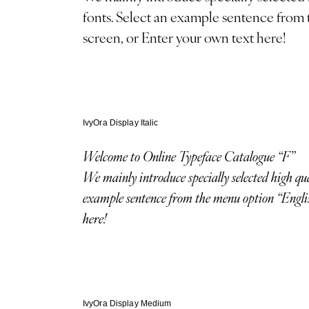
fonts. Select an example sentence from 
screen, or Enter your own text here!
IvyOra Display Italic
Welcome to Online Typeface Catalogue “F”
We mainly introduce specially selected high quality fonts from Adobe Fonts, Google Fonts & free fonts. Select an
example sentence from the menu option “English
here!
IvyOra Display Medium